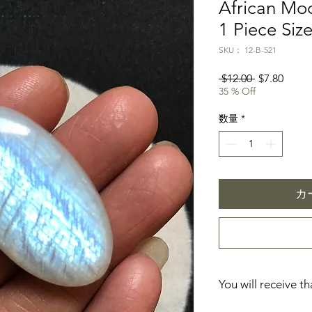
African Mo
1 Piece Si
SKU： 12-B-521
通
セ
 $12.00 
$7.80
35 % Off
常
ー
価
ル
数量
*
格
価
格
カ
You will receive t