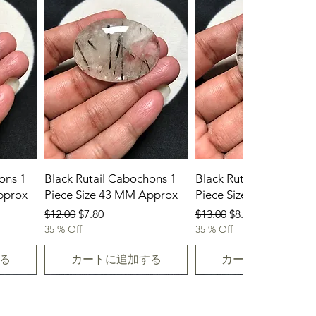
ons 1
Black Rutail Cabochons 1
Black Rutail Cabochon
pprox
Piece Size 43 MM Approx
Piece Size 42 MM App
通常価格
セール価格
通常価格
セール価格
$12.00
$7.80
$13.00
$8.45
35 % Off
35 % Off
る
カートに追加する
カートに追加する
23-07-2026
23.07.2026