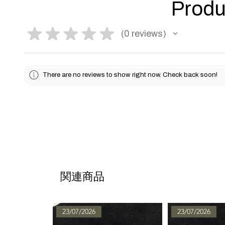
Produ
★
★
★
★
★
0
reviews
0
There are no reviews to show right now. Check back soon!
関連商品
23/07/2026
23/07/2026