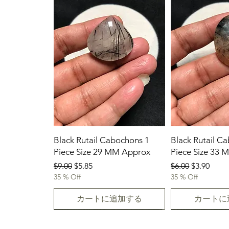
Black Rutail Cabochons 1
Black Rutail C
Piece Size 29 MM Approx
Piece Size 33
通常価格
セール価格
通常価格
セール価
$9.00
$5.85
$6.00
$3.90
35 % Off
35 % Off
カートに追加する
カートに
23/07/2026
New Arrival
23.07.2026
23/07/2026
23-07-2026
23.07.2026