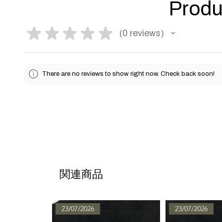
Produ
★
★
★
★
★
0
reviews
0
There are no reviews to show right now. Check back soon!
関連商品
23/07/2026
23/07/2026