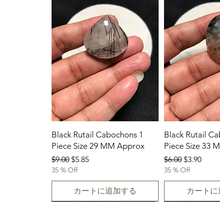
Black Rutail Cabochons 1
Black Rutail C
Piece Size 29 MM Approx
Piece Size 33
通常価格
セール価格
通常価格
セール価
$9.00
$5.85
$6.00
$3.90
35 % Off
35 % Off
カートに追加する
カートに
23/07/2026
New Arrival
23.07.2026
23/07/2026
23-07-2026
23.07.2026