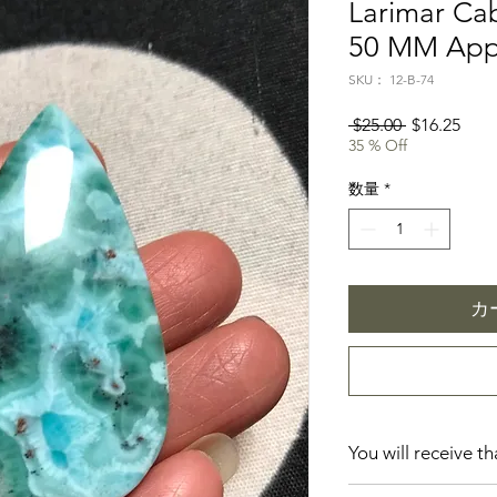
Larimar Ca
50 MM App
SKU： 12-B-74
通
セ
 $25.00 
$16.25
35 % Off
常
ー
価
ル
数量
*
格
価
格
カ
You will receive t