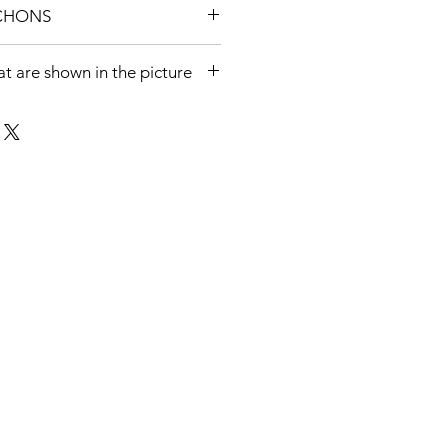
CHONS
hat are shown in the picture
 BY SINGLE PIECES