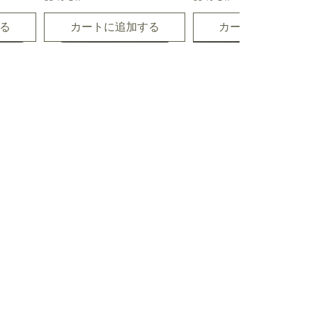
る
カートに追加する
カートに追加する
07-08-2026
07-08-2026
ite
Malachite With
Natural Cobalt Calcite
on 1
ze 28-
Chrysocolla Cabochon 1
Cabochon 6 Piece Size
pprox
Piece Size 50 MM Approx
17 MM APPROX
通常価格
セール価格
通常価格
セール価格
$25.00
$16.25
$8.00
$5.20