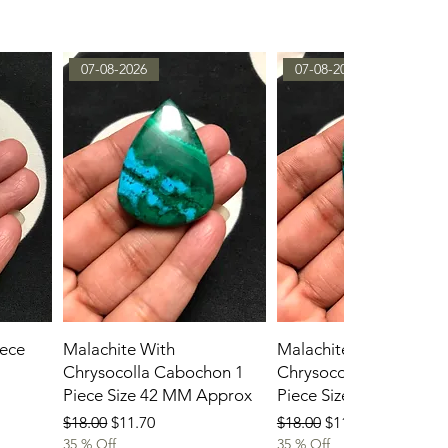
07-08-2026
07-08-2026
ece
Malachite With
Malachite With
Chrysocolla Cabochon 1
Chrysocolla Cabochon
Piece Size 42 MM Approx
Piece Size 45 MM App
通常価格
セール価格
通常価格
セール価格
$18.00
$11.70
$18.00
$11.70
35 % Off
35 % Off