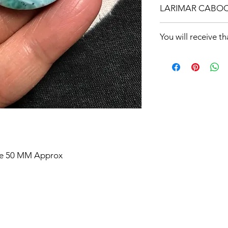
LARIMAR CABO
MORE HAVE HERE
You will receive t
TAKE BY LOT
/
TAKE
ize 50 MM Approx