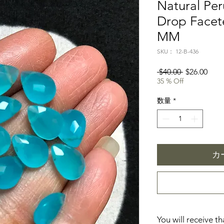
Natural Per
Drop Facete
MM
SKU： 12-B-436
通
セ
 $40.00 
$26.00
35 % Off
常
ー
価
ル
数量
*
格
価
格
カ
You will receive t