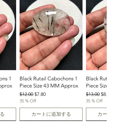
ons 1
Black Rutail Cabochons 1
Black Rutail Cabochon
pprox
Piece Size 43 MM Approx
Piece Size 42 MM App
通常価格
セール価格
通常価格
セール価格
$12.00
$7.80
$13.00
$8.45
35 % Off
35 % Off
る
カートに追加する
カートに追加する
23-07-2026
23.07.2026