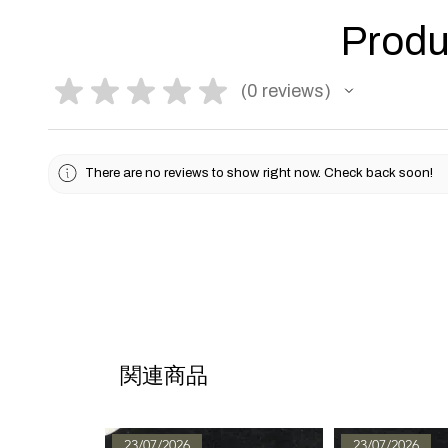
Produ
★
★
★
★
★
0
reviews
0
There are no reviews to show right now. Check back soon!
関連商品
23/07/2026
23/07/2026