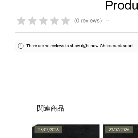
Produ
★
★
★
★
★
0
reviews
0
There are no reviews to show right now. Check back soon!
関連商品
23/07/2026
23/07/2026