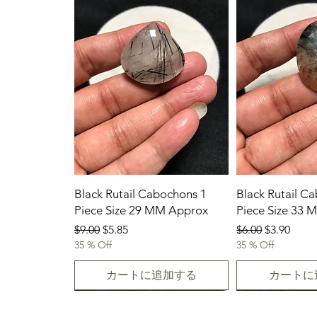
Black Rutail Cabochons 1
Black Rutail C
Piece Size 29 MM Approx
Piece Size 33
通常価格
セール価格
通常価格
セール価
$9.00
$5.85
$6.00
$3.90
35 % Off
35 % Off
カートに追加する
カートに
23/07/2026
New Arrival
23.07.2026
23/07/2026
23-07-2026
23.07.2026