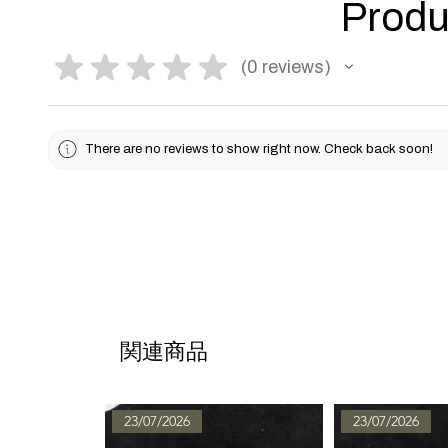
Produ
★
★
★
★
★
0
reviews
0
There are no reviews to show right now. Check back soon!
関連商品
23/07/2026
23/07/2026