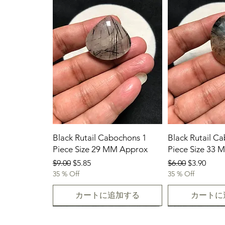
Black Rutail Cabochons 1
Black Rutail C
Piece Size 29 MM Approx
Piece Size 33
通常価格
セール価格
通常価格
セール価
$9.00
$5.85
$6.00
$3.90
35 % Off
35 % Off
カートに追加する
カートに
23/07/2026
New Arrival
23.07.2026
23/07/2026
23-07-2026
23.07.2026