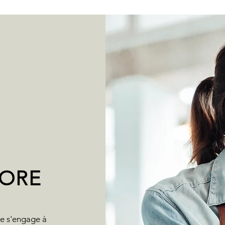
TORE
re s'engage à