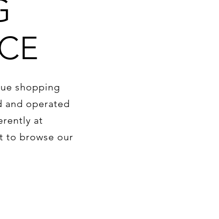
G
NCE
ique shopping
ed and operated
erently at
it to browse our