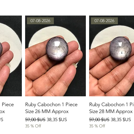
07-08-2026
07-08-2026
 Piece
Ruby Cabochon 1 Piece
Ruby Cabochon 1 Pi
ox
Size 26 MM Approx
Size 28 MM Approx
omotionnel
Prix original
Prix promotionnel
Prix original
Prix promo
US
59,00 $US
38,35 $US
59,00 $US
38,35 $US
35 % Off
35 % Off