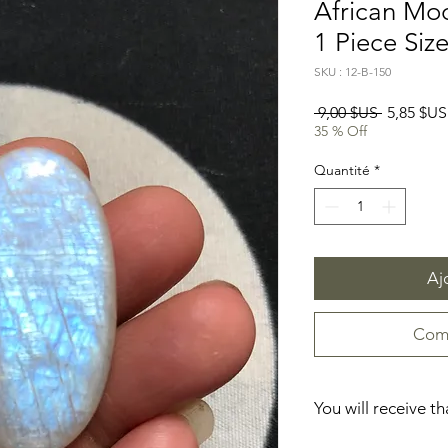
African Mo
1 Piece Si
SKU : 12-B-150
Prix
 9,00 $US 
5,85 $US
original
35 % Off
Quantité
*
Aj
Comm
You will receive t