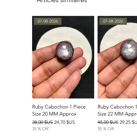
07-08-2026
07-08-2026
Ruby Cabochon 1 Piece
Ruby Cabochon 1
Size 20 MM Approx
Size 22 MM Appr
Prix original
Prix promotionnel
Prix original
Prix pr
38,00 $US
24,70 $US
45,00 $US
29,25 $
35 % Off
35 % Off