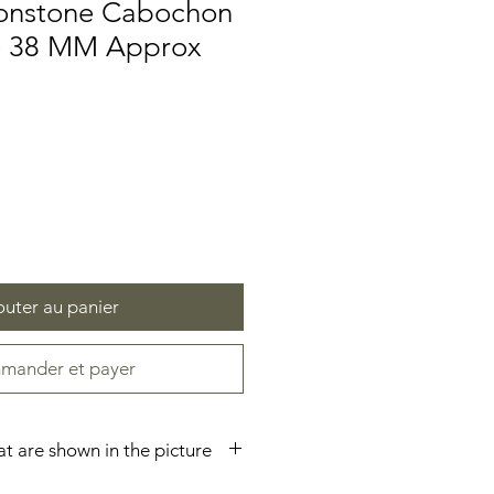
onstone Cabochon
ze 38 MM Approx
Prix
promotionnel
outer au panier
ander et payer
hat are shown in the picture