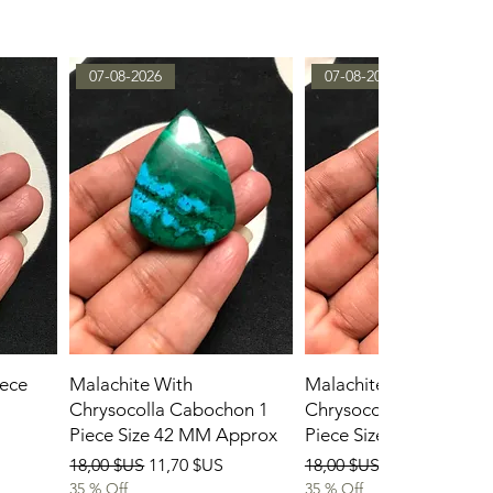
07-08-2026
07-08-2026
ece
Malachite With
Malachite With
Chrysocolla Cabochon 1
Chrysocolla Cabochon
Piece Size 42 MM Approx
Piece Size 45 MM App
tionnel
Prix original
Prix promotionnel
Prix original
Prix promotio
18,00 $US
11,70 $US
18,00 $US
11,70 $US
35 % Off
35 % Off