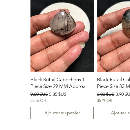
Black Rutail Cabochons 1
Black Rutail C
Piece Size 29 MM Approx
Piece Size 33
Prix original
Prix promotionnel
Prix original
Prix p
9,00 $US
5,85 $US
6,00 $US
3,90 $
35 % Off
35 % Off
Ajouter au panier
Ajouter a
23/07/2026
New Arrival
23.07.2026
23/07/2026
23-07-2026
23.07.2026