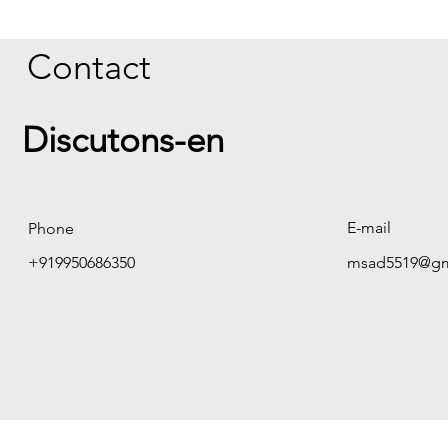
Contact
Discutons-en
E-mail
Phone
+919950686350
msad5519@gm