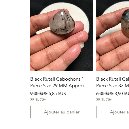
Black Rutail Cabochons 1
Black Rutail C
Piece Size 29 MM Approx
Piece Size 33
Prix original
Prix promotionnel
Prix original
Prix p
9,00 $US
5,85 $US
6,00 $US
3,90 $
35 % Off
35 % Off
Ajouter au panier
Ajouter a
23/07/2026
New Arrival
23.07.2026
23/07/2026
23-07-2026
23.07.2026