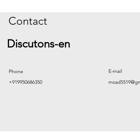
Contact
Discutons-en
E-mail
Phone
+919950686350
msad5519@gm