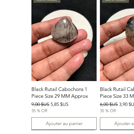
Black Rutail Cabochons 1
Black Rutail C
Piece Size 29 MM Approx
Piece Size 33
Prix original
Prix promotionnel
Prix original
Prix p
9,00 $US
5,85 $US
6,00 $US
3,90 $
35 % Off
35 % Off
Ajouter au panier
Ajouter a