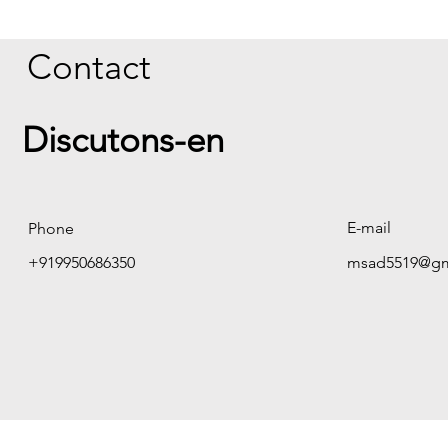
Contact
Discutons-en
E-mail
Phone
+919950686350
msad5519@gm