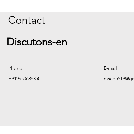
Contact
Discutons-en
E-mail
Phone
+919950686350
msad5519@gm