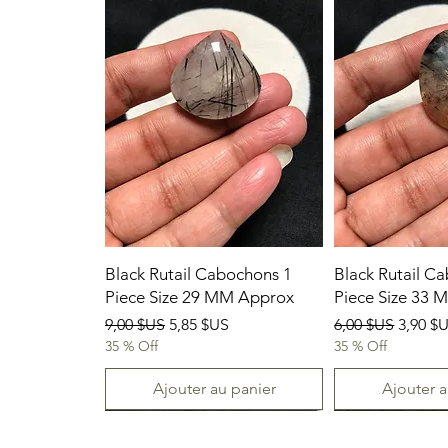
Black Rutail Cabochons 1
Black Rutail C
Piece Size 29 MM Approx
Piece Size 33
Prix original
Prix promotionnel
Prix original
Prix p
9,00 $US
5,85 $US
6,00 $US
3,90 $
35 % Off
35 % Off
Ajouter au panier
Ajouter a
23/07/2026
New Arrival
23.07.2026
23/07/2026
23-07-2026
23.07.2026