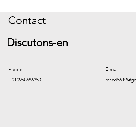
Contact
Discutons-en
E-mail
Phone
+919950686350
msad5519@gm