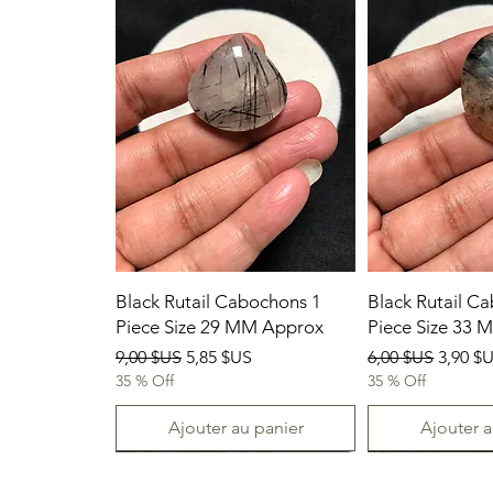
Black Rutail Cabochons 1
Black Rutail C
Piece Size 29 MM Approx
Piece Size 33
Prix original
Prix promotionnel
Prix original
Prix p
9,00 $US
5,85 $US
6,00 $US
3,90 $
35 % Off
35 % Off
Ajouter au panier
Ajouter a
23/07/2026
New Arrival
23.07.2026
23/07/2026
23-07-2026
23.07.2026