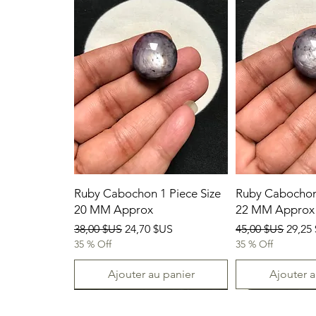
Ruby Cabochon 1 Piece Size
Ruby Cabochon 
20 MM Approx
22 MM Approx
Prix original
Prix promotionnel
Prix original
Prix 
38,00 $US
24,70 $US
45,00 $US
29,25
35 % Off
35 % Off
Ajouter au panier
Ajouter a
07-08-2026
07-08-2026
07-08-2026
07-08-2026
07-08-2026
07-08-2026