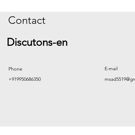
Contact
Discutons-en
E-mail
Phone
+919950686350
msad5519@gm