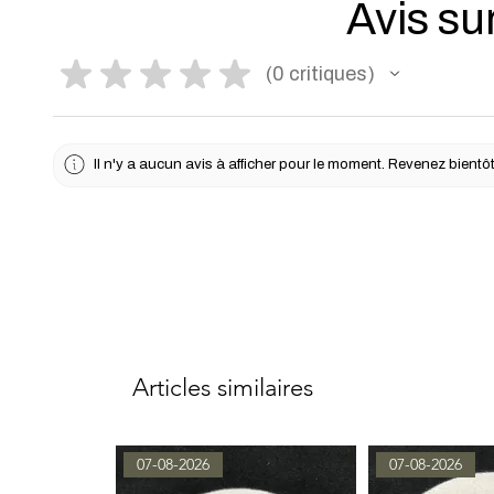
Avis sur
★
★
★
★
★
0
critiques
0
Il n'y a aucun avis à afficher pour le moment. Revenez bientôt
Articles similaires
07-08-2026
07-08-2026