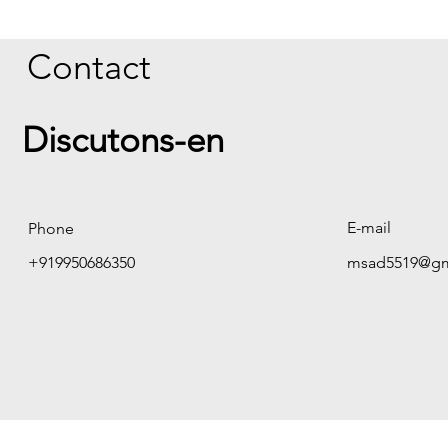
Contact
Discutons-en
E-mail
Phone
+919950686350
msad5519@gm