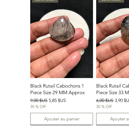
Black Rutail Cabochons 1
Black Rutail C
Piece Size 29 MM Approx
Piece Size 33
Prix original
Prix promotionnel
Prix original
Prix p
9,00 $US
5,85 $US
6,00 $US
3,90 $
35 % Off
35 % Off
Ajouter au panier
Ajouter a