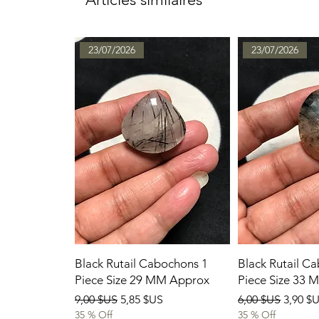
23/07/2026
23/07/2026
Black Rutail Cabochons 1
Black Rutail C
Piece Size 29 MM Approx
Piece Size 33
Prix original
Prix promotionnel
Prix original
Prix p
9,00 $US
5,85 $US
6,00 $US
3,90 $
35 % Off
35 % Off