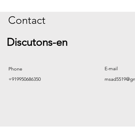
Contact
Discutons-en
E-mail
Phone
+919950686350
msad5519@gm