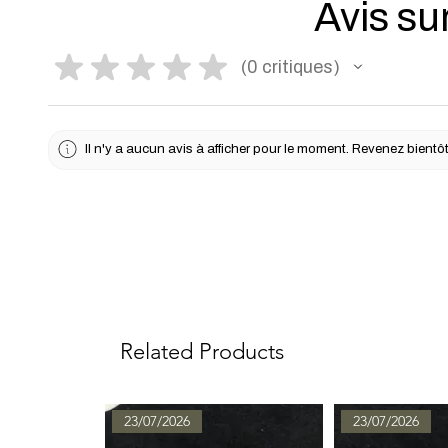
Avis sur
★
★
★
★
★
0
critiques
0
Il n'y a aucun avis à afficher pour le moment. Revenez bientôt
Related Products
23/07/2026
23/07/2026