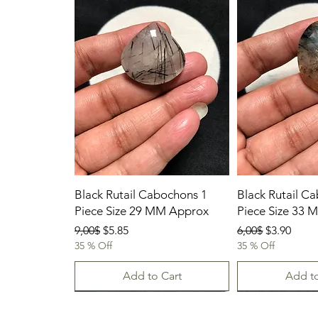
Black Rutail Cabochons 1
Black Rutail C
Piece Size 29 MM Approx
Piece Size 33
Regular Price
Sale Price
Regular Price
Sale Price
9,00$
$5.85
6,00$
$3.90
35 % Off
35 % Off
Add to Cart
Add to
23/07/2026
New Arrival
23.07.2026
23/07/2026
23-07-2026
23.07.2026