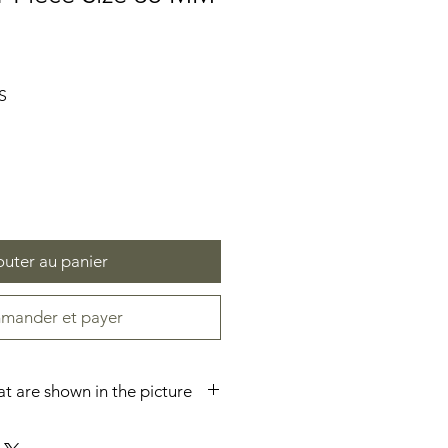
Prix
S
promotionnel
outer au panier
ander et payer
hat are shown in the picture