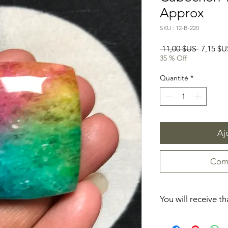
Approx
SKU : 12-B-220
Prix
 11,00 $US 
7,15 $U
original
35 % Off
Quantité
*
Aj
Comm
You will receive t