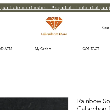
par Labradoritestore. Propulsé et sécurisé par
Sear
ODUCTS
My Orders
CONTACT
Rainbow So
Cabochon 1