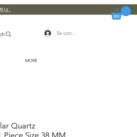
Wix.
Se connecter
ch
MORE
lar Quartz
 Piece Size 38 MM