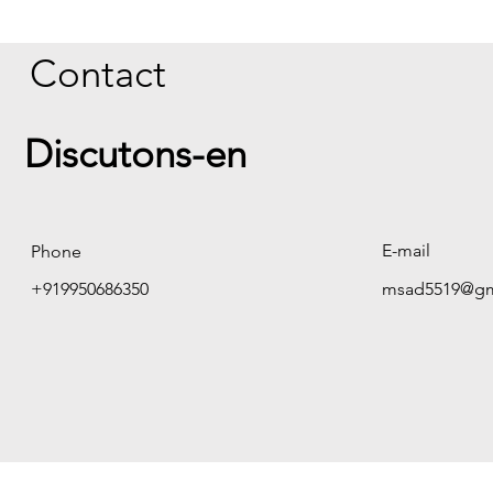
Contact
Discutons-en
E-mail
Phone
+919950686350
msad5519@gm