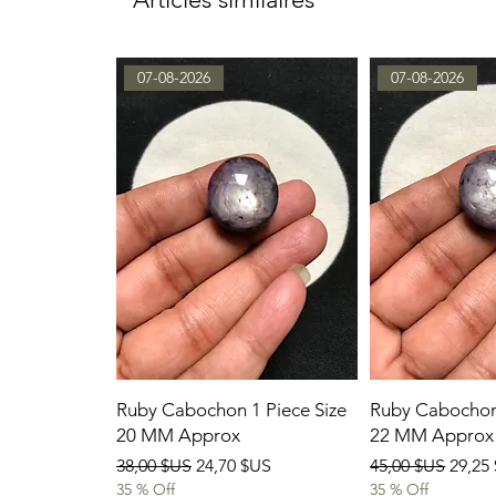
07-08-2026
07-08-2026
Ruby Cabochon 1 Piece Size
Ruby Cabochon 
20 MM Approx
22 MM Approx
Prix original
Prix promotionnel
Prix original
Prix 
38,00 $US
24,70 $US
45,00 $US
29,25
35 % Off
35 % Off