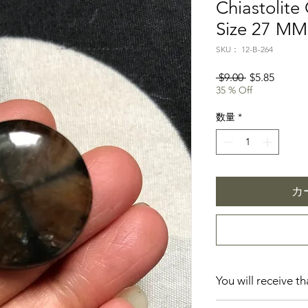
Chiastolite
Size 27 MM
SKU： 12-B-264
通
セ
 $9.00 
$5.85
35 % Off
常
ー
価
ル
数量
*
格
価
格
カ
You will receive t