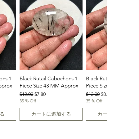
ons 1
Black Rutail Cabochons 1
Black Rutail Cabochon
pprox
Piece Size 43 MM Approx
Piece Size 42 MM App
通常価格
セール価格
通常価格
セール価格
$12.00
$7.80
$13.00
$8.45
35 % Off
35 % Off
る
カートに追加する
カートに追加する
23-07-2026
23.07.2026