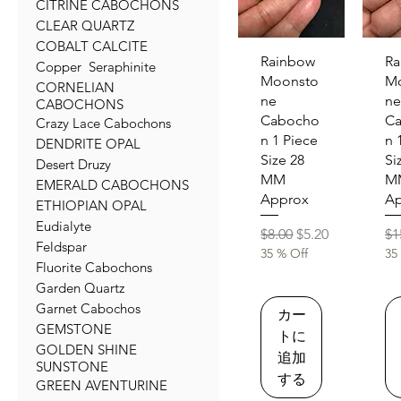
CITRINE CABOCHONS
CLEAR QUARTZ
COBALT CALCITE
クイックビュー
クイ
Rainbow
Ra
Copper Seraphinite
Moonsto
M
CORNELIAN
ne
ne
CABOCHONS
Cabocho
C
Crazy Lace Cabochons
n 1 Piece
n 
DENDRITE OPAL
Size 28
Si
Desert Druzy
MM
M
EMERALD CABOCHONS
Approx
Ap
ETHIOPIAN OPAL
Eudialyte
通常価格
セール価格
通
$8.00
$5.20
$1
Feldspar
35 % Off
35
Fluorite Cabochons
Garden Quartz
Garnet Cabochos
カー
GEMSTONE
トに
GOLDEN SHINE
追加
SUNSTONE
する
GREEN AVENTURINE