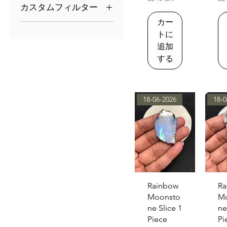
カスタムフィルター
$6
$128
カー
RAINBOW
MOONSTONE
トに
追加
する
18-06-2026
18-0
クイックビュー
クイ
Rainbow
Ra
Moonsto
M
ne Slice 1
ne
Piece
Pi