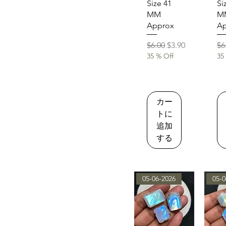
Size 41
Si
MM
M
Approx
Ap
通常価格
セール価格
通
$6.00
$3.90
$6
35 % Off
35
カー
トに
追加
する
05-06-2026
05-0