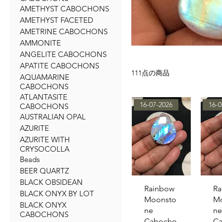
AMETHYST CABOCHONS
AMETHYST FACETED
AMETRINE CABOCHONS
AMMONITE
ANGELITE CABOCHONS
APATITE CABOCHONS
111点の商品
AQUAMARINE
CABOCHONS
ATLANTASITE
16-07-2026
16-0
CABOCHONS
AUSTRALIAN OPAL
AZURITE
AZURITE WITH
CRYSOCOLLA
Beads
BEER QUARTZ
BLACK OBSIDEAN
クイックビュー
クイ
Rainbow
Ra
BLACK ONYX BY LOT
Moonsto
M
BLACK ONYX
ne
ne
CABOCHONS
Cabocho
C