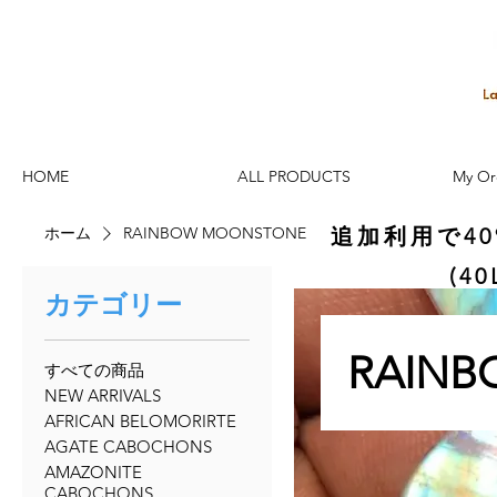
HOME
ALL PRODUCTS
My Or
ホーム
RAINBOW MOONSTONE
追加利用で4
(4
カテゴリー
RAIN
すべての商品
NEW ARRIVALS
AFRICAN BELOMORIRTE
AGATE CABOCHONS
AMAZONITE
CABOCHONS