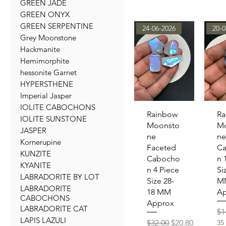
GREEN JADE
GREEN ONYX
GREEN SERPENTINE
24-06-2026
20-0
Grey Moonstone
Hackmanite
Hemimorphite
hessonite Garnet
HYPERSTHENE
Imperial Jasper
IOLITE CABOCHONS
クイックビュー
クイ
Rainbow
Ra
IOLITE SUNSTONE
Moonsto
M
JASPER
ne
ne
Kornerupine
Faceted
C
KUNZITE
Cabocho
n 
KYANITE
n 4 Piece
Si
LABRADORITE BY LOT
Size 28-
M
LABRADORITE
18 MM
Ap
CABOCHONS
Approx
LABRADORITE CAT
通
$1
LAPIS LAZULI
通常価格
セール価格
$32.00
$20.80
35