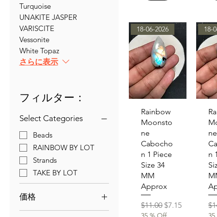
Turquoise
UNAKITE JASPER
VARISCITE
18-06-2026
18-0
Vessonite
White Topaz
さらに表示
フィルター：
クイックビュー
クイ
Rainbow
Ra
Select Categories
Moonsto
M
ne
ne
Beads
Cabocho
C
RAINBOW BY LOT
n 1 Piece
n 
Strands
Size 34
Si
TAKE BY LOT
MM
M
Approx
Ap
価格
通常価格
セール価格
通
$11.00
$7.15
$1
35 % Off
35