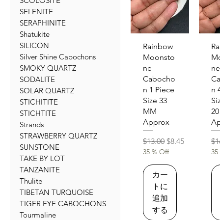
SCOLOSITE
SELENITE
SERAPHINITE
Shatukite
SILICON
クイックビュー
クイ
Rainbow
Ra
Silver Shine Cabochons
Moonsto
M
ne
ne
SMOKY QUARTZ
Cabocho
C
SODALITE
n 1 Piece
n 
SOLAR QUARTZ
Size 33
Si
STICHITITE
MM
2
STICHTITE
Approx
Ap
Strands
STRAWBERRY QUARTZ
通常価格
セール価格
通
$13.00
$8.45
$1
SUNSTONE
35 % Off
35
TAKE BY LOT
TANZANITE
カー
Thulite
トに
TIBETAN TURQUOISE
追加
TIGER EYE CABOCHONS
する
Tourmaline