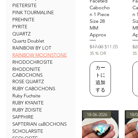
Faceted
Fa
PIETERSITE
Cabocho
C
PINK TOURMALINE
n 1 Piece
n 
PREHNITE
Size 28
Si
PYRITE
MM
M
QUARTZ
Approx
Ap
Quartz Doublet
通常価格
セール価格
通
$17.00
$11.05
$2
RAINBOW BY LOT
35 % Off
35
RAINBOW MOONSTONE
RHODOCHROSITE
カー
RHODONITE
トに
CABOCHONS
ROSE QUARTZ
追加
RUBY CABOCHONS
する
Ruby Fuchsite
RUBY KYANITE
RUBY ZOISITE
18-06-2026
18/0
SAPPHIRE
SAPTERIAN caBOCHONS
SCHOLARSITE