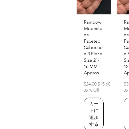
クイックビュー
クイ
Rainbow
Ra
Moonsto
M
ne
ne
Faceted
Fa
Cabocho
C
n 3 Piece
n 
Size 21-
Si
16 MM
1
Approx
Ap
通常価格
セール価格
通
$24.00
$15.60
$3
35 % Off
35
カー
トに
追加
する