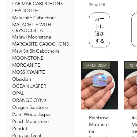
LARIMAR CABOCHONS
35 % Off
LEPIDOLITE
Malachite Cabochons
カー
MALACHITE WITH
トに
CRYSOCOLLA
追加
Malawi Moonstone
する
MARCASITE CABOCHONS
Maw Sit Sit Cabochons
MOONSTONE
MORGANITE
20-06-2026
20-0
MOSS KYANITE
Obsidian
OCEAN JASPER
OPAL
ORANGE OYNX
Oregon Sunstone
Palm Wood Jasper
クイックビュー
クイ
Rainbow
Ra
Peach Moonstone
Moonsto
M
Peridot
ne
ne
Peruvian Opal