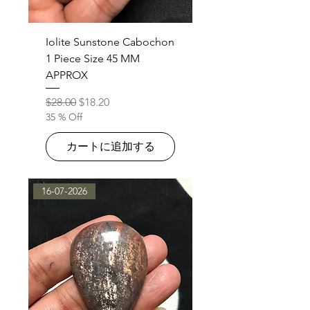
Iolite Sunstone Cabochon
1 Piece Size 45 MM
APPROX
通常価格
セール価格
$28.00
$18.20
35 % Off
カートに追加する
16-07-2026