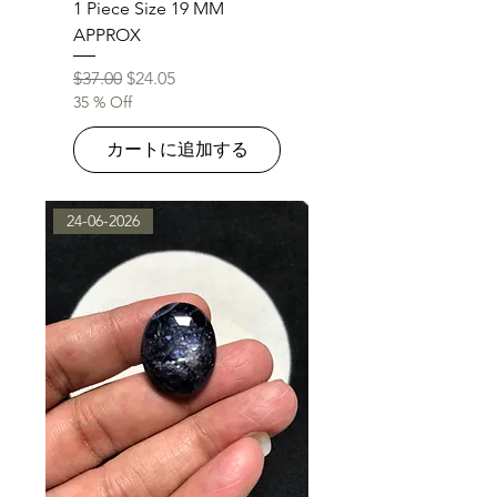
1 Piece Size 19 MM
APPROX
通常価格
セール価格
$37.00
$24.05
35 % Off
カートに追加する
24-06-2026