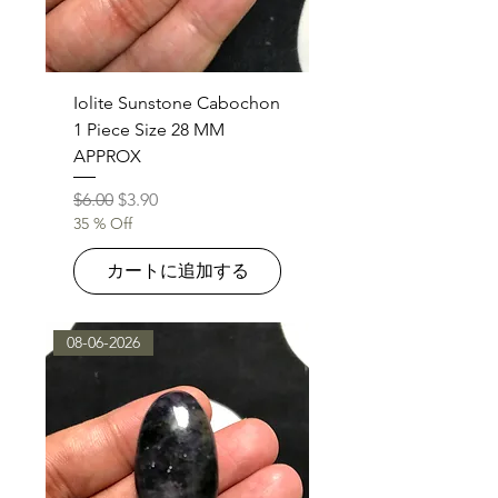
Iolite Sunstone Cabochon
1 Piece Size 28 MM
APPROX
通常価格
セール価格
$6.00
$3.90
35 % Off
カートに追加する
08-06-2026