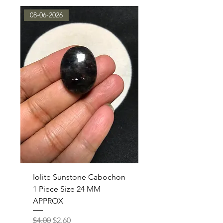
08-06-2026
Iolite Sunstone Cabochon
1 Piece Size 24 MM
APPROX
通常価格
セール価格
$4.00
$2.60