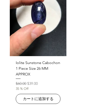
Iolite Sunstone Cabochon
1 Piece Size 26 MM
APPROX
通常価格
セール価格
$60.00
$39.00
35 % Off
カートに追加する