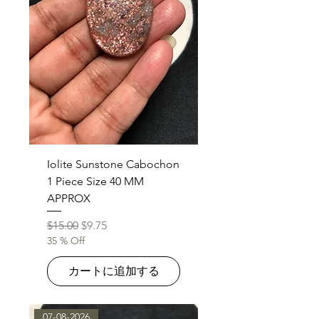
Iolite Sunstone Cabochon
1 Piece Size 40 MM
APPROX
通常価格
セール価格
$15.00
$9.75
35 % Off
カートに追加する
07-08-2026