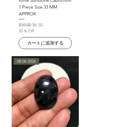
Iolite Sunstone Cabochon
1 Piece Size 33 MM
APPROX
通常価格
セール価格
$10.00
$6.50
35 % Off
カートに追加する
08-06-2026