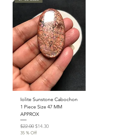
Iolite Sunstone Cabochon
1 Piece Size 47 MM
APPROX
通常価格
セール価格
$22.00
$14.30
35 % Off