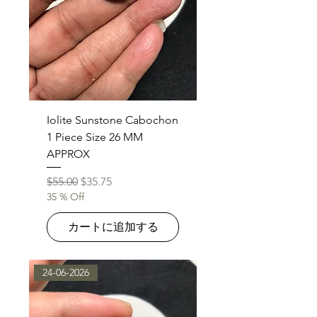
Iolite Sunstone Cabochon
1 Piece Size 26 MM
APPROX
通常価格
セール価格
$55.00
$35.75
35 % Off
カートに追加する
24-06-2026