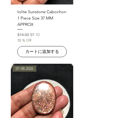
Iolite Sunstone Cabochon
1 Piece Size 37 MM
APPROX
通常価格
セール価格
$14.00
$9.10
35 % Off
カートに追加する
07-08-2026