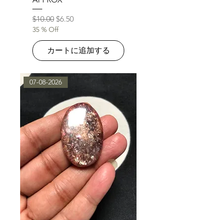
通常価格
セール価格
$10.00
$6.50
35 % Off
カートに追加する
07-08-2026