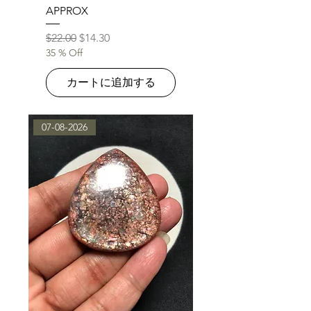
APPROX
通常価格
セール価格
$22.00
$14.30
35 % Off
カートに追加する
07-08-2026