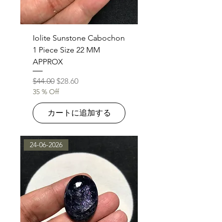
Iolite Sunstone Cabochon
1 Piece Size 22 MM
APPROX
通常価格
セール価格
$44.00
$28.60
35 % Off
カートに追加する
24-06-2026