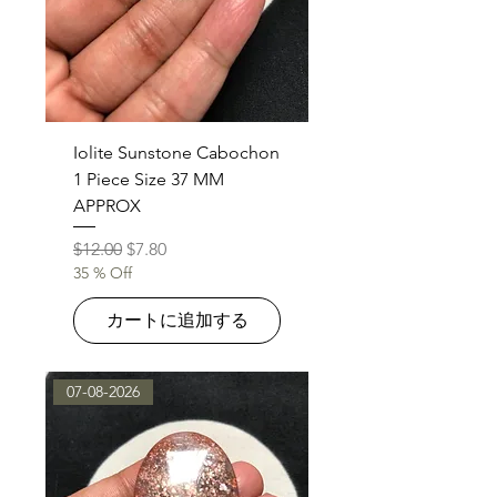
Iolite Sunstone Cabochon
1 Piece Size 37 MM
APPROX
通常価格
セール価格
$12.00
$7.80
35 % Off
カートに追加する
07-08-2026