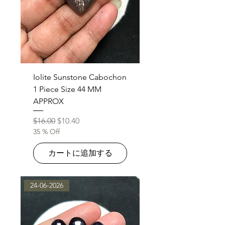
Iolite Sunstone Cabochon
1 Piece Size 44 MM
APPROX
通常価格
セール価格
$16.00
$10.40
35 % Off
カートに追加する
24-06-2026