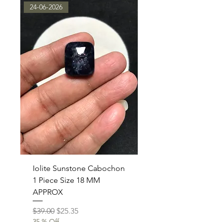
24-06-2026
Iolite Sunstone Cabochon
1 Piece Size 18 MM
APPROX
通常価格
セール価格
$39.00
$25.35
35 % Off