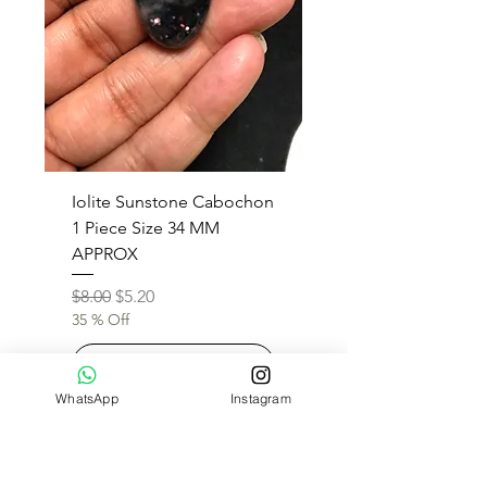
Iolite Sunstone Cabochon
1 Piece Size 34 MM
APPROX
通常価格
セール価格
$8.00
$5.20
35 % Off
カートに追加する
WhatsApp
Instagram
08-06-2026