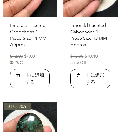
クイックビュー
クイックビュー
Emerald Faceted
Emerald Faceted
Cabochons 1
Cabochons 1
Piece Size 14 MM
Piece Size 13 MM
Approx
Approx
通常価格
セール価格
通常価格
セール価格
$12.00
$7.80
$16.00
$10.40
35 % Off
35 % Off
カートに追加
カートに追加
する
する
03-03-2026