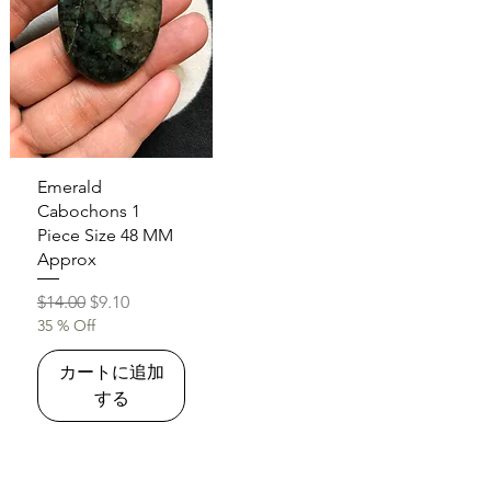
クイックビュー
Emerald
Cabochons 1
Piece Size 48 MM
Approx
通常価格
セール価格
$14.00
$9.10
35 % Off
カートに追加
する