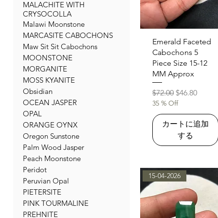
MALACHITE WITH
CRYSOCOLLA
Malawi Moonstone
MARCASITE CABOCHONS
クイックビュー
Emerald Faceted
Maw Sit Sit Cabochons
Cabochons 5
MOONSTONE
Piece Size 15-12
MORGANITE
MM Approx
MOSS KYANITE
Obsidian
通常価格
セール価格
$72.00
$46.80
OCEAN JASPER
35 % Off
OPAL
カートに追加
ORANGE OYNX
する
Oregon Sunstone
Palm Wood Jasper
Peach Moonstone
Peridot
15-04-2026
Peruvian Opal
PIETERSITE
PINK TOURMALINE
PREHNITE