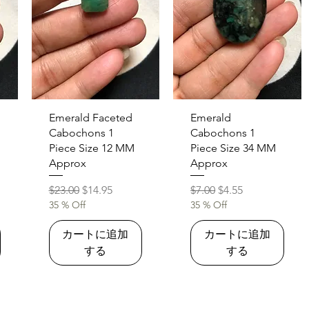
クイックビュー
クイックビュー
Emerald Faceted
Emerald
Cabochons 1
Cabochons 1
Piece Size 12 MM
Piece Size 34 MM
Approx
Approx
通常価格
セール価格
通常価格
セール価格
$23.00
$14.95
$7.00
$4.55
35 % Off
35 % Off
カートに追加
カートに追加
する
する