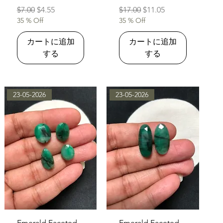
通常価格
セール価格
通常価格
セール価格
$7.00
$4.55
$17.00
$11.05
35 % Off
35 % Off
カートに追加
カートに追加
する
する
23-05-2026
23-05-2026
クイックビュー
クイックビュー
Emerald Faceted
Emerald Faceted