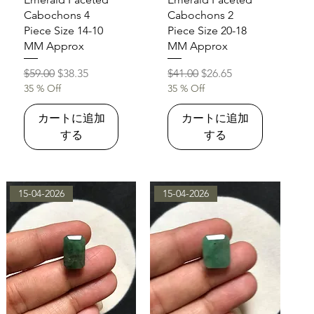
Cabochons 4
Cabochons 2
Piece Size 14-10
Piece Size 20-18
MM Approx
MM Approx
通常価格
セール価格
通常価格
セール価格
$59.00
$38.35
$41.00
$26.65
35 % Off
35 % Off
カートに追加
カートに追加
する
する
15-04-2026
15-04-2026