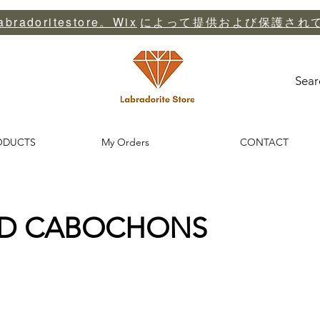
abradoritestore。Wix
によって提供および保護され
Sear
ODUCTS
My Orders
CONTACT
D CABOCHONS