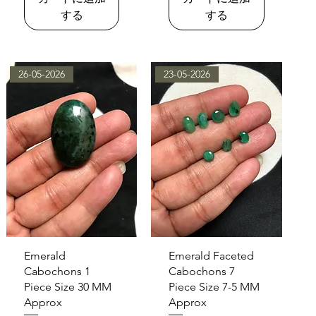
する
する
26-05-2026
23-05-2026
クイックビュー
クイックビュー
Emerald
Emerald Faceted
Cabochons 1
Cabochons 7
Piece Size 30 MM
Piece Size 7-5 MM
Approx
Approx