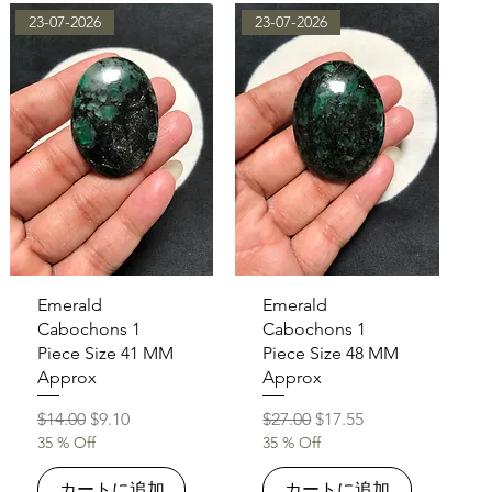
23-07-2026
23-07-2026
クイックビュー
クイックビュー
Emerald
Emerald
Cabochons 1
Cabochons 1
Piece Size 41 MM
Piece Size 48 MM
Approx
Approx
通常価格
セール価格
通常価格
セール価格
$14.00
$9.10
$27.00
$17.55
35 % Off
35 % Off
カートに追加
カートに追加