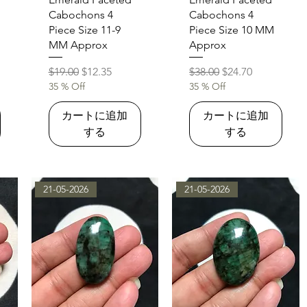
Cabochons 4
Cabochons 4
Piece Size 11-9
Piece Size 10 MM
MM Approx
Approx
通常価格
セール価格
通常価格
セール価格
$19.00
$12.35
$38.00
$24.70
35 % Off
35 % Off
カートに追加
カートに追加
する
する
21-05-2026
21-05-2026