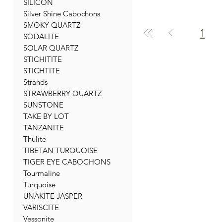
SILICON
Silver Shine Cabochons
SMOKY QUARTZ
1
SODALITE
SOLAR QUARTZ
STICHITITE
STICHTITE
Strands
STRAWBERRY QUARTZ
SUNSTONE
TAKE BY LOT
TANZANITE
Thulite
TIBETAN TURQUOISE
TIGER EYE CABOCHONS
Tourmaline
Turquoise
UNAKITE JASPER
VARISCITE
Vessonite