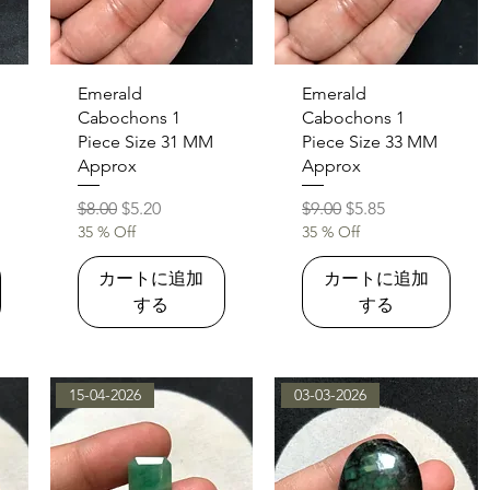
クイックビュー
クイックビュー
Emerald
Emerald
Cabochons 1
Cabochons 1
Piece Size 31 MM
Piece Size 33 MM
Approx
Approx
通常価格
セール価格
通常価格
セール価格
$8.00
$5.20
$9.00
$5.85
35 % Off
35 % Off
カートに追加
カートに追加
する
する
15-04-2026
03-03-2026