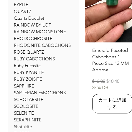
PYRITE
QUARTZ
Quartz Doublet
RAINBOW BY LOT
RAINBOW MOONSTONE
RHODOCHROSITE
RHODONITE CABOCHONS
クイックビュー
Emerald Faceted
ROSE QUARTZ
Cabochons 1
RUBY CABOCHONS
Piece Size 13 MM
Ruby Fuchsite
Approx
RUBY KYANITE
RUBY ZOISITE
通常価格
セール価格
$16.00
$10.40
SAPPHIRE
35 % Off
SAPTERIAN caBOCHONS
SCHOLARSITE
カートに追加
SCOLOSITE
する
SELENITE
SERAPHINITE
Shatukite