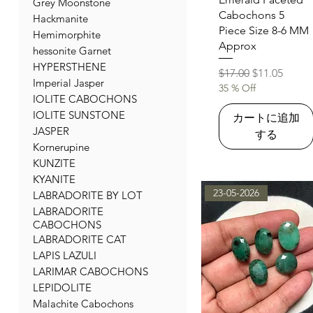
Grey Moonstone
Cabochons 5
Hackmanite
Piece Size 8-6 MM
Hemimorphite
Approx
hessonite Garnet
HYPERSTHENE
通常価格
セール価格
$17.00
$11.05
Imperial Jasper
35 % Off
IOLITE CABOCHONS
IOLITE SUNSTONE
カートに追加
JASPER
する
Kornerupine
KUNZITE
KYANITE
23-05-2026
LABRADORITE BY LOT
LABRADORITE
CABOCHONS
LABRADORITE CAT
LAPIS LAZULI
LARIMAR CABOCHONS
LEPIDOLITE
Malachite Cabochons