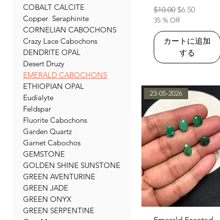
COBALT CALCITE
通常価格
セール価格
$10.00
$6.50
Copper Seraphinite
35 % Off
CORNELIAN CABOCHONS
カートに追加
Crazy Lace Cabochons
DENDRITE OPAL
する
Desert Druzy
EMERALD CABOCHONS
ETHIOPIAN OPAL
23-05-2026
Eudialyte
Feldspar
Fluorite Cabochons
Garden Quartz
Garnet Cabochos
GEMSTONE
GOLDEN SHINE SUNSTONE
GREEN AVENTURINE
GREEN JADE
GREEN ONYX
GREEN SERPENTINE
クイックビュー
Emerald Faceted