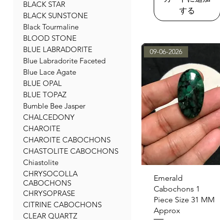
BLACK STAR
する
BLACK SUNSTONE
Black Tourmaline
BLOOD STONE
BLUE LABRADORITE
09-06-2026
Blue Labradorite Faceted
Blue Lace Agate
BLUE OPAL
BLUE TOPAZ
Bumble Bee Jasper
CHALCEDONY
CHAROITE
CHAROITE CABOCHONS
CHASTOLITE CABOCHONS
Chiastolite
CHRYSOCOLLA
クイックビュー
Emerald
CABOCHONS
Cabochons 1
CHRYSOPRASE
Piece Size 31 MM
CITRINE CABOCHONS
Approx
CLEAR QUARTZ