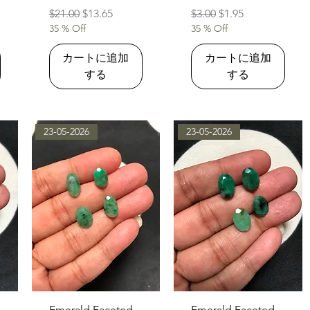
通常価格
セール価格
通常価格
セール価格
$21.00
$13.65
$3.00
$1.95
35 % Off
35 % Off
カートに追加
カートに追加
する
する
23-05-2026
23-05-2026
クイックビュー
クイックビュー
Emerald Faceted
Emerald Faceted