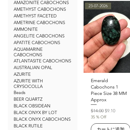
AMAZONITE CABOCHONS
23-07-2026
AMETHYST CABOCHONS
AMETHYST FACETED
AMETRINE CABOCHONS
AMMONITE
ANGELITE CABOCHONS
APATITE CABOCHONS
AQUAMARINE
CABOCHONS
ATLANTASITE CABOCHONS
AUSTRALIAN OPAL
AZURITE
クイックビュー
Emerald
AZURITE WITH
CRYSOCOLLA
Cabochons 1
Beads
Piece Size 38 MM
BEER QUARTZ
Approx
BLACK OBSIDEAN
通常価格
セール価格
$14.00
$9.10
BLACK ONYX BY LOT
35 % Off
BLACK ONYX CABOCHONS
BLACK RUTILE
カートに追加