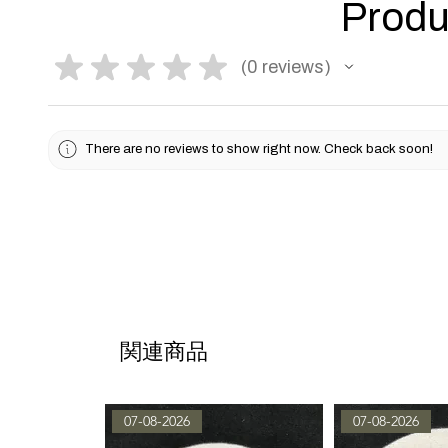
Produ
★
★
★
★
★
0
reviews
0
There are no reviews to show right now. Check back soon!
関連商品
07-08-2026
07-08-2026