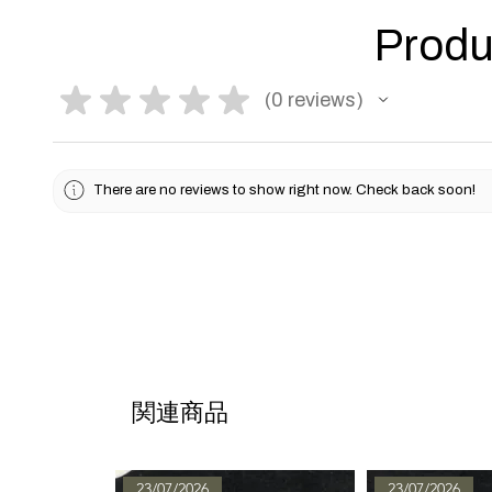
Produ
★
★
★
★
★
0
reviews
0
There are no reviews to show right now. Check back soon!
関連商品
23/07/2026
23/07/2026